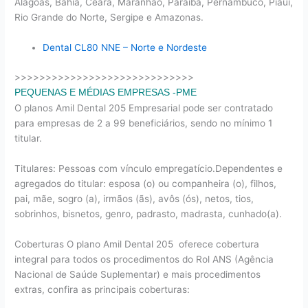
Alagoas, Bahia, Ceará, Maranhão, Paraíba, Pernambuco, Piauí,
Rio Grande do Norte, Sergipe e Amazonas.
Dental CL80 NNE – Norte e Nordeste
>>>>>>>>>>>>>>>>>>>>>>>>>>>>>
PEQUENAS E MÉDIAS EMPRESAS -PME
O planos Amil Dental 205 Empresarial pode ser contratado
para empresas de 2 a 99 beneficiários, sendo no mínimo 1
titular.
Titulares: Pessoas com vínculo empregatício.Dependentes e
agregados do titular: esposa (o) ou companheira (o), filhos,
pai, mãe, sogro (a), irmãos (ãs), avôs (ós), netos, tios,
sobrinhos, bisnetos, genro, padrasto, madrasta, cunhado(a).
Coberturas O plano Amil Dental 205 oferece cobertura
integral para todos os procedimentos do Rol ANS (Agência
Nacional de Saúde Suplementar) e mais procedimentos
extras, confira as principais coberturas: