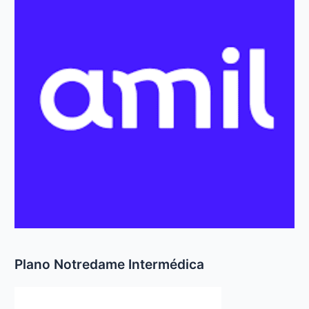
r
p
o
r
:
Plano Notredame Intermédica