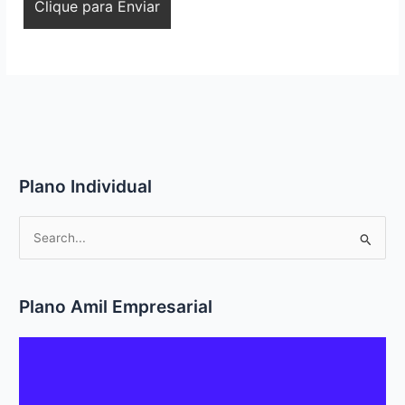
Plano Individual
P
e
s
q
Plano Amil Empresarial
u
i
s
a