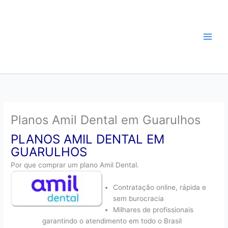
Ir
Plano de Saude
para
o
Guarulhos-Convênio
conteúdo
Médico Guarulhos
Planos Amil Dental em Guarulhos
PLANOS AMIL DENTAL EM
GUARULHOS
Por que comprar um plano Amil Dental.
Contratação online, rápida e
sem burocracia
Milhares de profissionais
garantindo o atendimento em todo o Brasil