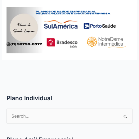
Plano Individual
P
e
s
q