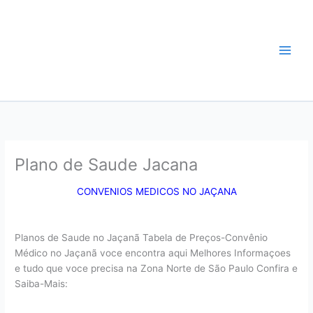
Ir
Plano de Saude
para
o
Guarulhos-Convênio
conteúdo
Médico Guarulhos
Plano de Saude Jacana
CONVENIOS MEDICOS NO JAÇANA
Planos de Saude no Jaçanã Tabela de Preços-Convênio
Médico no Jaçanã voce encontra aqui Melhores Informaçoes
e tudo que voce precisa na Zona Norte de São Paulo Confira e
Saiba-Mais: