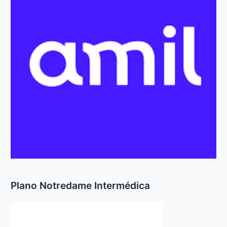
r
p
o
r
:
Plano Notredame Intermédica