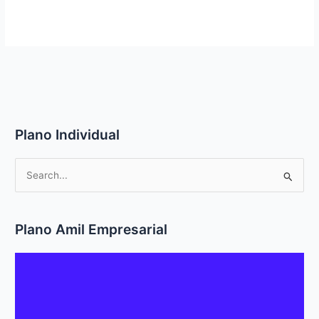
Plano Individual
P
e
s
q
Plano Amil Empresarial
u
i
s
a