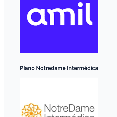
r
p
o
r
:
Plano Notredame Intermédica