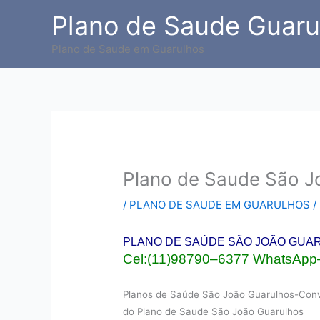
Ir
Plano de Saude Guaru
para
o
Plano de Saude em Guarulhos
conteúdo
Plano de Saude São J
/
PLANO DE SAUDE EM GUARULHOS
/
PLANO DE SAÚDE SÃO JOÃO GUA
Cel:(11)98790–6377 WhatsApp
Planos de Saúde São João Guarulhos-Conv
do Plano de Saude São João Guarulhos