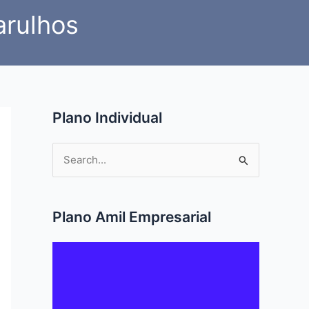
arulhos
Plano Individual
P
e
s
q
Plano Amil Empresarial
u
i
s
a