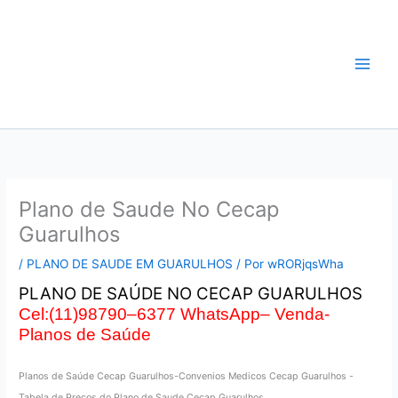
Ir
Plano de Saude
para
o
Guarulhos-Convênio
conteúdo
Médico Guarulhos
Plano de Saude No Cecap
Guarulhos
/
PLANO DE SAUDE EM GUARULHOS
/ Por
wRORjqsWha
PLANO DE SAÚDE NO CECAP GUARULHOS
Cel:(11)98790–6377 WhatsApp
– Venda-
Planos de Saúde
Planos de Saúde Cecap Guarulhos-Convenios Medicos Cecap Guarulhos -
Tabela de Preços do Plano de Saude Cecap Guarulhos