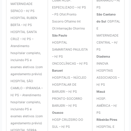
CEMA HOSP.
BERNARDO – H/
MATERNIDADE
ESPECILIZADO – H/ PS
PS
SEPACO – H/ PS
– PS Ofot:Pronto
São Caetano
HOSPITAL RUBEN
Socorro Oftalmo Int
do Sul
OSPITAL
BERTA – H/ PS
Ot:Internação Otorrino
E
HOSPITAL SANTA
São Paulo
MATERNIDADE
CRUZ – H/ PS –
HOSPITAL
CENTRAL – H/
Atendimento
SAMARITANO PAULISTA
PS
hospitalar completo,
– H/ PS
Diadema
incluindo PS e
ONCOCLÍNICAS – H/ PS
INNOVA
exames eletivos (com
Barueri
HOSPITAIS
agendamento prévio)
HOSPITALIS – NÚCLEO
ASSOCIADOS –
HOSPITAL SÃO
HOSPITALAR DE
H/ PS
CAMILO – IPIRANGA –
BARUERI – H/ PS
Mauá
H/ PS – Atendimento
PRONTO-SOCORRO
HOSP.
hospitalar completo,
BARUERI – H/ PS
AMÉRICA – H/
incluindo PS e
Osasco
PS
exames eletivos (com
HOSP CRUZEIRO DO
Ribeirão Pires
agendamento prévio)
SUL – H/ PS
HOSPITAL E
HOSPITAL SERRA