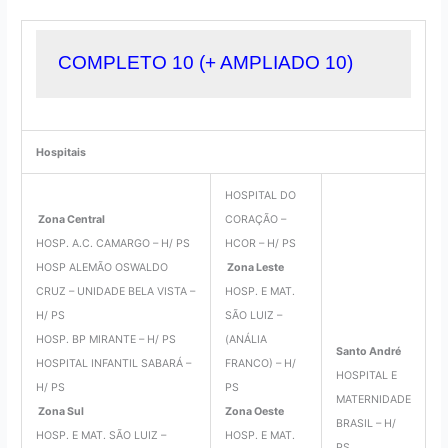
COMPLETO 10
 (+ AMPLIADO 10)
Hospitais
HOSPITAL DO
Zona Central
CORAÇÃO –
HOSP. A.C. CAMARGO – H/ PS
HCOR – H/ PS
HOSP ALEMÃO OSWALDO
Zona Leste
CRUZ – UNIDADE BELA VISTA –
HOSP. E MAT.
H/ PS
SÃO LUIZ –
HOSP. BP MIRANTE – H/ PS
(ANÁLIA
Santo André
HOSPITAL INFANTIL SABARÁ –
FRANCO) – H/
HOSPITAL E
H/ PS
PS
MATERNIDADE
Zona Sul
Zona Oeste
BRASIL – H/
HOSP. E MAT. SÃO LUIZ –
HOSP. E MAT.
PS