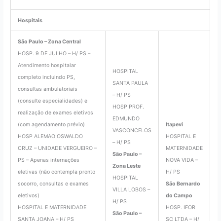
Hospitais
São Paulo – Zona Central
HOSP. 9 DE JULHO – H/ PS –
Atendimento hospitalar
HOSPITAL
completo incluindo PS,
SANTA PAULA
consultas ambulatoriais
– H/ PS
(consulte especialidades) e
HOSP PROF.
realização de exames eletivos
EDMUNDO
(com agendamento prévio)
Itapevi
VASCONCELOS
HOSP ALEMAO OSWALDO
HOSPITAL E
– H/ PS
CRUZ – UNIDADE VERGUEIRO –
MATERNIDADE
São Paulo –
PS – Apenas internações
NOVA VIDA –
Zona Leste
eletivas (não contempla pronto
H/ PS
HOSPITAL
socorro, consultas e exames
São Bernardo
VILLA LOBOS –
eletivos)
do Campo
H/ PS
HOSPITAL E MATERNIDADE
HOSP. IFOR
São Paulo –
SANTA JOANA – H/ PS
SC LTDA – H/