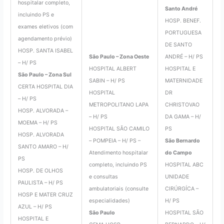
hospitalar completo,
Santo André
incluindo PS e
HOSP. BENEF.
exames eletivos (com
PORTUGUESA
agendamento prévio)
DE SANTO
HOSP. SANTA ISABEL
São Paulo – Zona Oeste
ANDRÉ – H/ PS
– H/ PS
HOSPITAL ALBERT
HOSPITAL E
São Paulo – Zona Sul
SABIN – H/ PS
MATERNIDADE
CERTA HOSPITAL DIA
HOSPITAL
DR
– H/ PS
METROPOLITANO LAPA
CHRISTOVAO
HOSP. ALVORADA –
– H/ PS
DA GAMA – H/
MOEMA – H/ PS
HOSPITAL SÃO CAMILO
PS
HOSP. ALVORADA
– POMPEIA – H/ PS –
São Bernardo
SANTO AMARO – H/
Atendimento hospitalar
do Campo
PS
completo, incluindo PS
HOSPITAL ABC
HOSP. DE OLHOS
e consultas
UNIDADE
PAULISTA – H/ PS
ambulatoriais (consulte
CIRÚRGÍCA –
HOSP E MATER CRUZ
especialidades)
H/ PS
AZUL – H/ PS
São Paulo
HOSPITAL SÃO
HOSPITAL E