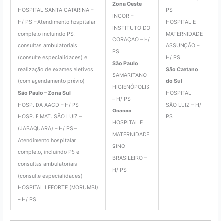
Zona Oeste
HOSPITAL SANTA CATARINA –
PS
INCOR –
H/ PS – Atendimento hospitalar
HOSPITAL E
INSTITUTO DO
completo incluindo PS,
MATERNIDADE
CORAÇÃO – H/
consultas ambulatoriais
ASSUNÇÃO –
PS
(consulte especialidades) e
H/ PS
São Paulo
realização de exames eletivos
São Caetano
SAMARITANO
(com agendamento prévio)
do Sul
HIGIENÓPOLIS
São Paulo – Zona Sul
HOSPITAL
– H/ PS
HOSP. DA AACD – H/ PS
SÃO LUIZ – H/
Osasco
HOSP. E MAT. SÃO LUIZ –
PS
HOSPITAL E
(JABAQUARA) – H/ PS –
MATERNIDADE
Atendimento hospitalar
SINO
completo, incluindo PS e
BRASILEIRO –
consultas ambulatoriais
H/ PS
(consulte especialidades)
HOSPITAL LEFORTE (MORUMBI)
– H/ PS