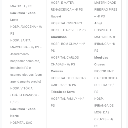
HOSP. E MATER.
MATERNIDADE
MAYOR – H/ PS
RENASCENÇA – H/ PS
RIBEIRÃO PIRES
São Paulo – Zona
Itapevi
– H/ PS
Leste
HOSPITAL CRUZEIRO
Arujá
HOSP. AVICCENA – H/
DO SUL ITAPEVI – H/ PS
HOSPITAL E
PS
Guarulhos
MATERNIDADE
HOSP. SANTA
HOSP. BOM CLIMA – H/
IPIRANGA – H/
MARCELINA – H/ PS –
PS
PS
Atendimento
HOSPITAL CARLOS
Mogi das
hospitalar completo,
CHAGAS – H/ PS
Cruzes
incluindo PS e
Caieiras
BIOCOR UNID.
exames eletivos (com
HOSPITAL DE CLINICAS
CARDIOLOGICA
agendamento prévio)
CAIEIRAS – H/ PS
SC LTDA – H/
HOSP. VITÓRIA
Taboão da Serra
PS
(ANÁLIA FRANCO) –
HOSPITAL FAMILY – H/
HOSP.
H/ PS
PS
IPIRANGA DE
São Paulo – Zona
MOGI DAS
Norte
CRUZES – H/
HOSPITAL SÃO
PS